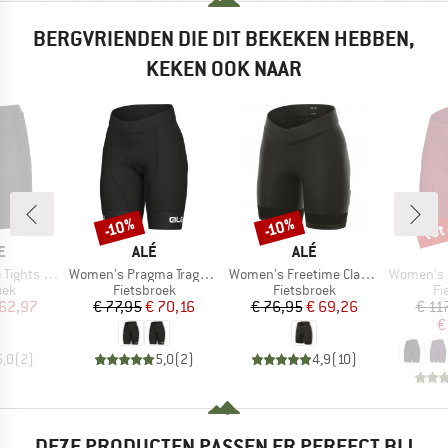
BERGVRIENDEN DIE DIT BEKEKEN HEBBEN,
KEKEN OOK NAAR
tot
-10%
-10%
Korting
Korting
Kort
MERK
MERK
E
ALÉ
ALÉ
Artikel
Artikel
Artikel
ts Shorty
Women's Pragma Traguardo 2.0 Shorts
Women's Freetime Classico RL Shorts
Women's Magi
groep
Productgroep
Productgroep
Pr
oek
Fietsbroek
Fietsbroek
Fi
ijs
rlaagde prijs
Prijs
Verlaagde prijs
Prijs
Verlaagde prijs
 62,97
€ 77,95
€ 70,16
€ 76,95
€ 69,26
€ 11
€
5,0
(
2
)
5,0
(
2
)
4,9
(
10
)
DEZE PRODUCTEN PASSEN ER PERFECT BIJ