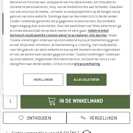
diensten en functies aan, analyseren we ons dataverkeer, om inhouden en
reclame te personaliseren, resp. social-mediafuncties aan te bieden. Daardoor
Kleur:
Black / Charcoal Grey
zijn ook onze social-media-, reclame- en analysepartners op de hoogte van je
gebruik van onze website. Sommige daarvan bevinden zich in derde landen
zonder voldoende garanties om je gegevens te beschermen, bijvoorbeeld
tegen toegang door autoriteiten. Door het aanklikken van ‘Alles selecteren’ ga
-10%
je ermee akkoord dat we op deze manier te werk gaan.
Indien je enkel
technisch noodzakelijke cookies wenst te accepteren, klik dan hier
. Onder
Kies een maat:
‘Cookie-instellingen’ onderaan op onze website kun je je toestemming geven
en ook altijd weer intrekken. Je toestemming is vrijwillig, niet noodzakelijk
XXS
XS
S
M
L
XL
XXL
voor het gebruik van deze website en kan op elk moment worden ingetrokken
of voor de eerste keer worden gegeven onder "Cookie-instellingen" onderaan
3XL
4XL
5XL
op onze website. Uitgebreide informatie hierover, inclusief de risico's van
doorgiften naar derde landen, vind je in onze
privacyverklaring
.
Maattabel
INSTELLINGEN
ALLES SELECTEREN
De link wordt geopend in een infovak en bevat le
Levertijd: 3-5 werkdagen
Aantal:
IN DE WINKELMAND
ONTHOUDEN
VERGELIJKEN