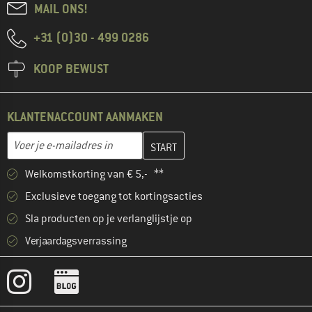
MAIL ONS!
+31 (0)30 - 499 0286
KOOP BEWUST
KLANTENACCOUNT AANMAKEN
Vul je e-mailadres hier in en maak in de volgende stap je klanten
E-mailadres
Welkomstkorting van € 5,- **
Exclusieve toegang tot kortingsacties
Sla producten op je verlanglijstje op
Verjaardagsverrassing