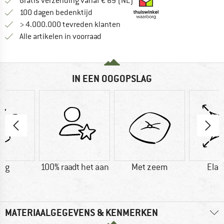
Vind hier de verzendinform
Gratis verzending vanaf € 69 (NL)
Vind de betalingsinformatie hier! Opent
100 dagen bedenktijd
> 4.000.000 tevreden klanten
Alle artikelen in voorraad
IN EEN OOGOPSLAG
0 g
100% raadt het aan
Met zeem
Elas
MATERIAALGEGEVENS & KENMERKEN