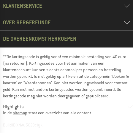
KLANTENSERVICE
OVER BERGFREUNDE
DE OVEREENKOMST HERROEPEN
**De kortingscode is geldig vanaf een minimale besteding van 40 euro
(na retouren). Kortingscodes voor het aanmaken van een
klantenaccount kunnen slechts eenmaal per persoon en bestelling
worden gebruikt. Is niet geldig op artikelen uit de categorieën 'Boeken &
kaarten' en 'Waardebonnen'. Kan niet worden ingewisseld voor contant
geld. Kan niet met andere kortingscodes worden gecombineerd. De
kortingscode mag niet worden doorgegeven of gepubliceerd.
Highlights
In de
sitemap
staat een overzicht van alle content.
BuildID XNAu5629cfyk