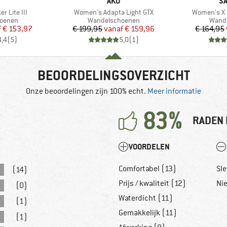
K
MERK
M
AKU
S
Artikel
Artikel
r Lite III
Women's Adapta Light GTX
Women's X 
ep
Productgroep
Produ
oenen
Wandelschoenen
Wand
ijs
rlaagde prijs
Prijs
Verlaagde prijs
f
€ 153,97
€ 199,95
vanaf
€ 159,96
€ 164,95
4,4
(
5
)
5,0
(
1
)
BEOORDELINGSOVERZICHT
Onze beoordelingen zijn 100% echt.
Meer informatie
83%
RADEN 
VOORDELEN
Comfortabel (13)
Sle
(14)
Prijs / kwaliteit (12)
Ni
(0)
Waterdicht (11)
(1)
Gemakkelijk (11)
(1)