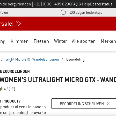
Bel ons op
an de bergvrienden
|
+31 (0)30 - 499 0286
FAQ & Help
Bestelstatus
vind de betalingsinformatie hier! Opent in een infovak
Vind de b
etalen
100 dagen bedenktijd
ing
Klimmen
Fietsen
Winter
Alle sporten
Merken
Ultralight Micro GTX - Wandelschoenen
/
Beoordeling
 BEOORDELINGEN
 WOMEN'S ULTRALIGHT MICRO GTX - WA
4,5
(17)
IT PRODUCT?
BEOORDELING SCHRIJVEN
t product al eens in handen
n om je mening hierover te