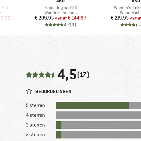
MERK
MER
AKU
AKU
Artikel
Artikel
 PTX
Slope Original GTX
Women's Trekke
Productgroep
Productgro
n
Wandelschoenen
Wandelsch
de prijs
Prijs
Verlaagde prijs
Pr
Ve
59,96
€ 209,95
vanaf
€ 144,87
€ 219,95
vana
)
4,7
(
3
)
4,5
(17)
BEOORDELINGEN
5 sterren
4 sterren
3 sterren
2 sterren