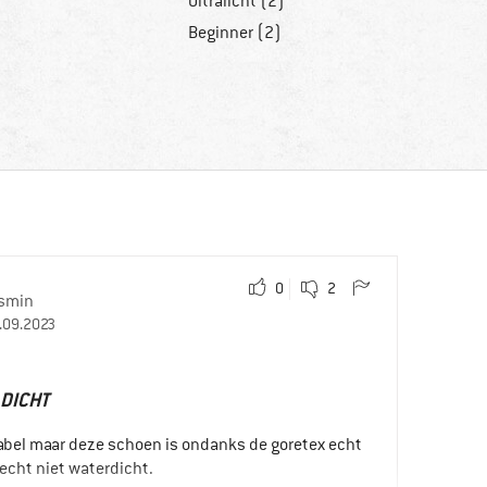
Ultralicht (2)
Beginner (2)
0
2
smin
.09.2023
 DICHT
tabel maar deze schoen is ondanks de goretex echt
echt niet waterdicht.