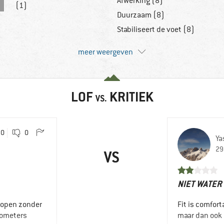
Afwerking (8)
(1)
Duurzaam (8)
Stabiliseert de voet (8)
meer weergeven
LOF
KRITIEK
VS.
0
0
Ya
29
VS
NIET WATER
kopen zonder
Fit is comfor
lometers
maar dan ook 