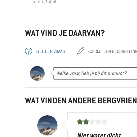
comfortabel.
VOORDELEN
Waterdicht
Prijs / kwaliteit
WAT VIND JE DAARVAN?
Stabiliseert de voet
Afwerking
STEL EEN VRAAG
SCHRIJF EEN BEOORDELIN
Gemakkelijk
Comfortabel
Ja, ik zou het product aan een vriend aanra
WAT VINDEN ANDERE BERGVRIE
Niet water dicht