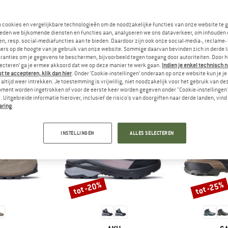
rgvrienden zijn blij om jouw
n cookies en vergelijkbare technologieën om de noodzakelijke functies van onze website te 
te lezen - deel het met hen.
eden we bijkomende diensten en functies aan, analyseren we ons dataverkeer, om inhouden 
n, resp. social-mediafuncties aan te bieden. Daardoor zijn ook onze social-media-, reclame-
ers op de hoogte van je gebruik van onze website. Sommige daarvan bevinden zich in derde 
ranties om je gegevens te beschermen, bijvoorbeeld tegen toegang door autoriteiten. Door h
lecteren’ ga je ermee akkoord dat we op deze manier te werk gaan.
Indien je enkel technisch 
VRIENDEN DIE DIT BEKEKEN HEBBEN, KEKEN OOK
 te accepteren, klik dan hier
. Onder ‘Cookie-instellingen’ onderaan op onze website kun je 
altijd weer intrekken. Je toestemming is vrijwillig, niet noodzakelijk voor het gebruik van d
oment worden ingetrokken of voor de eerste keer worden gegeven onder "Cookie-instellingen
 Uitgebreide informatie hierover, inclusief de risico's van doorgiften naar derde landen, vind 
aring
.
INSTELLINGEN
ALLES SELECTEREN
tot -20%
tot -25%
Korting
Korting