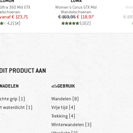
ERK
MERK
ALOMON
LOWA
Artikel
Arti
Ultra 360 Mid GTX
Women's Corus GTX Mid
Wom
ctgroep
Productgroep
elschoenen
Wandelschoenen
Prijs
Verlaagde prijs
Prijs
Verlaagde prijs
vanaf
€ 123,71
€ 169,95
€ 118,97
€ 19
4,2
(
14
)
5,0
(
2
)
DIT PRODUCT AAN
NADELEN
GEBRUIK
chte grip (1)
Wandelen (8)
et waterdicht (1)
Vrije tijd (4)
Trekking (4)
Winterwandelen (3)