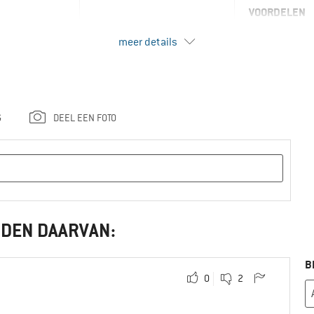
VOORDELEN
Fit
meer details
NADELEN
Niet waterdic
GEBRUIK
Wandelen
G
DEEL EEN FOTO
Trekking
Nee, i
den
NDEN DAARVAN:
B
0
2