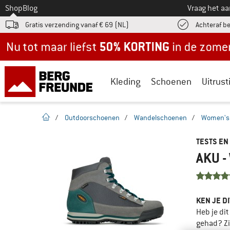
Naar
Shop
Blog
Vraag het a
Gratis verzending vanaf € 69 (NL)
Achteraf b
Nu tot maar liefst -50% in de zomersale!
Kleding
Schoenen
Uitrust
Startpagina
/
Outdoorschoenen
/
Wandelschoenen
/
Women's 
TESTS EN
AKU -
KEN JE D
Heb je di
gehad? Zi