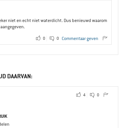
s zeker niet en echt niet waterdicht. Dus benieuwd waarom
t aangegeven.
0
0
Commentaar geven
JD DAARVAN:
4
0
UIK
elen