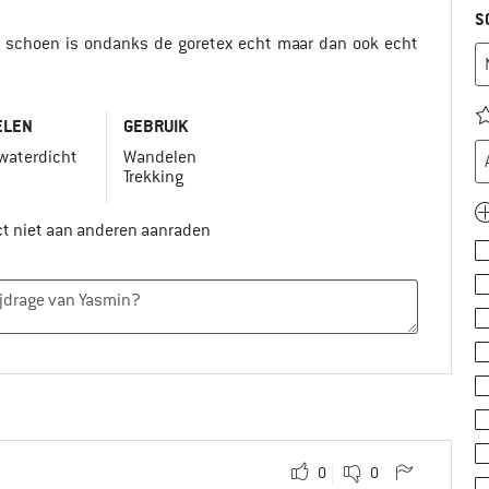
S
e schoen is ondanks de goretex echt maar dan ook echt
ELEN
GEBRUIK
 waterdicht
Wandelen
Trekking
ct niet aan anderen aanraden
0
0