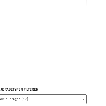
ht
k zou het product niet aan anderen aanraden
IJDRAGETYPEN FILTEREN