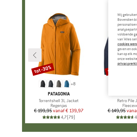
Wij gebruike
Bovendien bi
personalisere
analysepartn
voldoende ga
van ‘Alles se
cookies wenst
geven en ook 
kan op elk m
onze website.
privacyverkl
tot -30%
tot -32%
Korting
Korting
+
8
MERK
PATAGONIA
MERK
PATAGO
Artikel
Torrentshell 3L Jacket
Artikel
Retro Pile 
Productgroep
Regenjas
Product
Fleecev
€ 199,95
vanaf
Prijs
Verlaagde prijs
€ 139,97
€ 149,95
vana
Pr
Ve
4,7
(
79
)
4