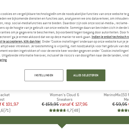
n cookies en vergelijkbare technologieën om de noodzakelijke functies van onze website te 
eden we bijkomende diensten en functies aan, analyseren we ons dataverkeer, om inhouden 
n, resp. social-mediafuncties aan te bieden. Daardoor zijn ook onze social-media-, reclame-
ers op de hoogte van je gebruik van onze website. Sommige daarvan bevinden zich in derde 
ranties om je gegevens te beschermen, bijvoorbeeld tegen toegang door autoriteiten. Door h
lecteren’ ga je ermee akkoord dat we op deze manier te werk gaan.
Indien je enkel technisch 
 te accepteren, klik dan hier
. Onder ‘Cookie-instellingen’ onderaan op onze website kun je 
altijd weer intrekken. Je toestemming is vrijwillig, niet noodzakelijk voor het gebruik van d
oment worden ingetrokken of voor de eerste keer worden gegeven onder "Cookie-instellingen
 Uitgebreide informatie hierover, inclusief de risico's van doorgiften naar derde landen, vind 
aring
.
tot -20%
tot -55%
Korting
Korting
INSTELLINGEN
ALLES SELECTEREN
+
1
+
10
NIA
MERK
ON
ME
HEB
Jacket
Artikel
Women's Cloud 6
Artikel
MerinoMix150 P
groep
est
Productgroep
Sneakers
Pr
Me
f
ijs
rlaagde prijs
€ 101,97
€ 159,95
vanaf
Prijs
Verlaagde prijs
€ 127,96
€ 59,95
,6
(
71
)
4,7
(
48
)