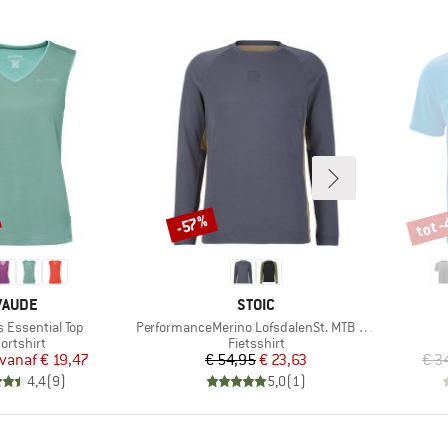
tot 
-57%
Korting
Korti
MERK
MERK
VAUDE
STOIC
Artikel
Essential Top
PerformanceMerino LofsdalenSt. MTB L/S
oductgroep
Productgroep
ortshirt
Fietsshirt
Prijs
Verlaagde prijs
Prijs
Verlaagde prijs
vanaf
€ 19,47
€ 54,95
€ 23,63
€ 3
4,4
(
9
)
5,0
(
1
)