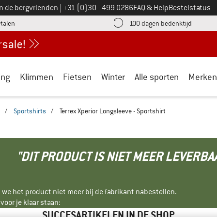
Bel ons op
an de bergvrienden
|
+31 (0)30 - 499 0286
FAQ & Help
Bestelstatus
vind de betalingsinformatie hier! Opent in een infovak
Vind de b
etalen
100 dagen bedenktijd
ing
Klimmen
Fietsen
Winter
Alle sporten
Merken
/
Sportshirts
/
Terrex Xperior Longsleeve - Sportshirt
"DIT PRODUCT IS NIET MEER LEVERBA
 we het product niet meer bij de fabrikant nabestellen.
oor je klaar staan:
SUCCESARTIKELEN IN DE SHOP