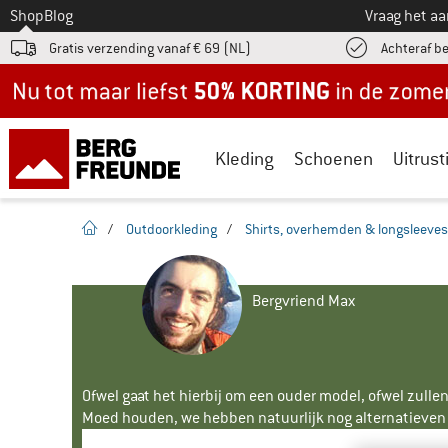
Naar
Shop
Blog
Vraag het a
Gratis verzending vanaf € 69 (NL)
Achteraf b
Nu tot maar liefst -50% in de zomersale!
Kleding
Schoenen
Uitrust
Startpagina
/
Outdoorkleding
/
Shirts, overhemden & longsleeves
Bergvriend Max
Ofwel gaat het hierbij om een ouder model, ofwel zullen
Moed houden, we hebben natuurlijk nog alternatieven v