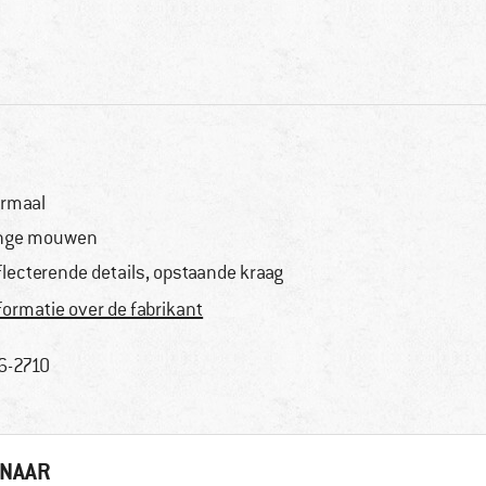
rmaal
nge mouwen
flecterende details, opstaande kraag
formatie over de fabrikant
6-2710
 NAAR