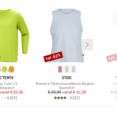
tot -62%
tot 
Korting
Korti
RK
MERK
C'TERYX
STOIC
l
Artikel
Art
c Crew L/S
Women's PerformanceMerino BorgholmSt. Tank
Wo
ductgroep
Productgroep
dloopshirt
Sportshirt
Prijs
Verlaagde prijs
Prijs
Verlaagde prijs
vanaf
€ 63,96
€ 29,95
vanaf
€ 11,38
€ 3
0,0
(
0
)
4,0
(
2
)