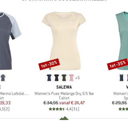
tot -30%
tot -35%
Korting
Korting
+
5
K
MERK
C
SALEWA
Artikel
Artikel
fsdalenSt. MTB S/S
Women's Puez Melange Dry S/S Tee
Women's 
tgroep
Productgroep
Pr
irt
T-shirt
Sp
ijs
rlaagde prijs
Prijs
Verlaagde prijs
 19,33
€ 34,95
vanaf
€ 24,47
€ 29,95
4,5
(
2
)
4,4
(
31
)