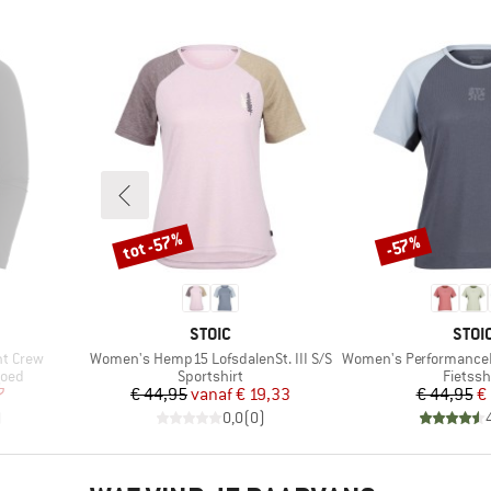
tot -57%
-57%
Korting
Korting
MERK
MER
STOIC
STOI
Artikel
Artikel
t Crew
Women's Hemp15 LofsdalenSt. III S/S
Women's PerformanceMerino Lo
Productgroep
Produc
goed
Sportshirt
Fietssh
de prijs
Prijs
Verlaagde prijs
Pr
Ve
7
€ 44,95
vanaf
€ 19,33
€ 44,95
€
)
0,0
(
0
)