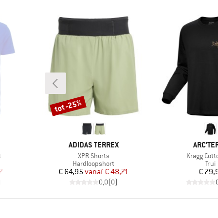
tot -25%
Korting
MERK
MERK
ADIDAS TERREX
ARC'TE
Artikel
Artikel
t
XPR Shorts
Kragg Cott
p
Productgroep
Prod
Hardloopshort
Trui
de prijs
Prijs
Verlaagde prijs
Pr
7
€ 64,95
vanaf
€ 48,71
€ 79,
)
0,0
(
0
)