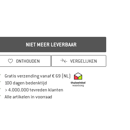
NIET MEER LEVERBAAR
ONTHOUDEN
VERGELIJKEN
Vind hier de verzendinformatie
Gratis verzending vanaf € 69 (NL)
Vind de betalingsinformatie hier! Opent in
100 dagen bedenktijd
> 4.000.000 tevreden klanten
Alle artikelen in voorraad