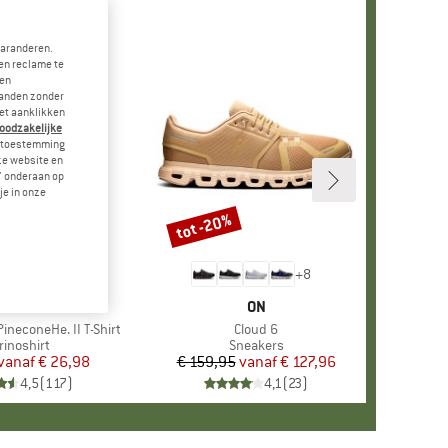
garanderen.
en reclame te
 en
landen zonder
et aanklikken
noodzakelijke
je toestemming
eze website en
" onderaan op
je in onze
tot -20%
Korting
+
4
+
8
RK
ER PEAK
MERK
ON
ineconeHe. II T-Shirt
Artikel
Cloud 6
oductgroep
rinoshirt
Productgroep
Sneakers
vanaf
Prijs
Verlaagde prijs
€ 26,98
€ 159,95
vanaf
Prijs
Verlaagde prijs
€ 127,96
4,5
(
117
)
4,1
(
23
)