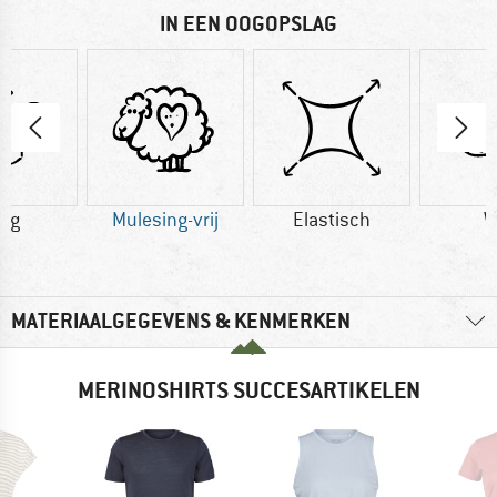
IN EEN OOGOPSLAG
2 g
Mulesing-vrij
Elastisch
W
MATERIAALGEGEVENS & KENMERKEN
MERINOSHIRTS SUCCESARTIKELEN