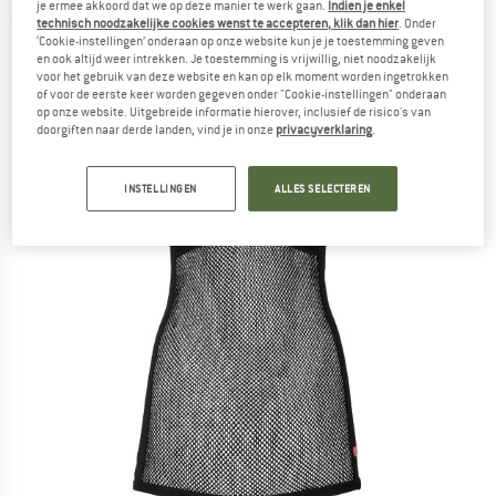
je ermee akkoord dat we op deze manier te werk gaan.
Indien je enkel
(0)
technisch noodzakelijke cookies wenst te accepteren, klik dan hier
. Onder
‘Cookie-instellingen’ onderaan op onze website kun je je toestemming geven
en ook altijd weer intrekken. Je toestemming is vrijwillig, niet noodzakelijk
voor het gebruik van deze website en kan op elk moment worden ingetrokken
of voor de eerste keer worden gegeven onder "Cookie-instellingen" onderaan
op onze website. Uitgebreide informatie hierover, inclusief de risico's van
doorgiften naar derde landen, vind je in onze
privacyverklaring
.
INSTELLINGEN
ALLES SELECTEREN