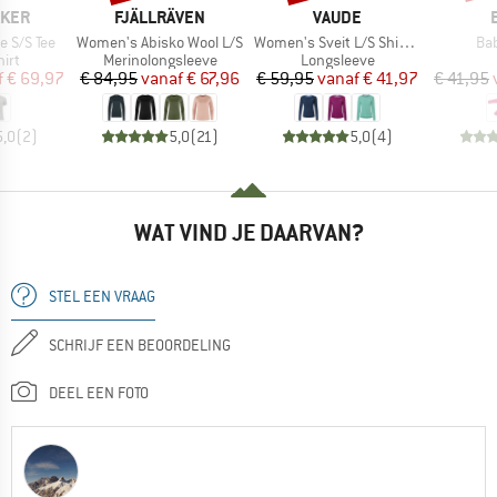
MERK
MERK
AKER
FJÄLLRÄVEN
VAUDE
Artikel
Artikel
Art
e S/S Tee
Women's Abisko Wool L/S
Women's Sveit L/S Shirt II
Bab
groep
Productgroep
Productgroep
irt
Merinolongsleeve
Longsleeve
ijs
rlaagde prijs
Prijs
Verlaagde prijs
Prijs
Verlaagde prijs
f
€ 69,97
€ 84,95
vanaf
€ 67,96
€ 59,95
vanaf
€ 41,97
€ 41,95
5,0
(
2
)
5,0
(
21
)
5,0
(
4
)
WAT VIND JE DAARVAN?
STEL EEN VRAAG
SCHRIJF EEN BEOORDELING
DEEL EEN FOTO