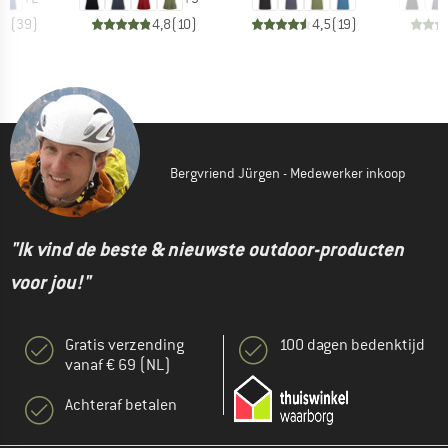
,8
(
39
)
4,8
(
10
)
4,5
(
19
)
Bergvriend Jürgen - Medewerker inkoop
"Ik vind de beste & nieuwste outdoor-producten
voor jou!"
Gratis verzending
100 dagen bedenktijd
vanaf € 69 (NL)
Achteraf betalen