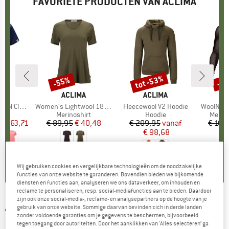
FAVORIETE PRODUCTEN VAN ACLIMA
%
tot -53%
-55%
-3
Korting
Korting
Kort
A
MERK
ACLIMA
MERK
ACLIMA
A
assic Tee
Artikel
Women's Lightwool 180 Loose Fit Tee W
Artikel
Fleecewool V2 Hoodie
Artikel
WoolNet 
groep
irt
Productgroep
Merinoshirt
Productgroep
Hoodie
Produ
Merin
f
ijs
rlaagde prijs
€ 63,71
€ 89,95
Prijs
Verlaagde prijs
€ 40,48
€ 209,95
Prijs
Verlaagde prijs
vanaf
€ 109
€ 98,68
4,0
(
1
)
3,7
(
3
)
4,8
(
5
)
Wij gebruiken cookies en vergelijkbare technologieën om de noodzakelijke
functies van onze website te garanderen. Bovendien bieden we bijkomende
diensten en functies aan, analyseren we ons dataverkeer, om inhouden en
reclame te personaliseren, resp. social-mediafuncties aan te bieden. Daardoor
zijn ook onze social-media-, reclame- en analysepartners op de hoogte van je
ACLIMA
-
Women's WoolNet Original T-Shirt -
gebruik van onze website. Sommige daarvan bevinden zich in derde landen
zonder voldoende garanties om je gegevens te beschermen, bijvoorbeeld
Merino-ondergoed
tegen toegang door autoriteiten. Door het aanklikken van ‘Alles selecteren’ ga