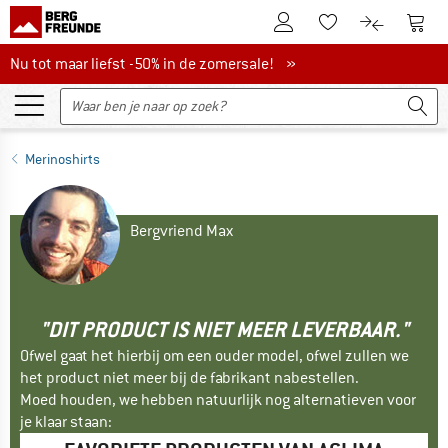
De klantenaccount
Naar
Naar de verlanglijs
Naar de pro
Nu tot maar liefst -50% in de zomersale!
Nu tot maar liefst -50% in de zomersale! »
Merinoshirts
Bergvriend Max
"DIT PRODUCT IS NIET MEER LEVERBAAR."
Ofwel gaat het hierbij om een ouder model, ofwel zullen we
het product niet meer bij de fabrikant nabestellen.
Moed houden, we hebben natuurlijk nog alternatieven voor
je klaar staan: