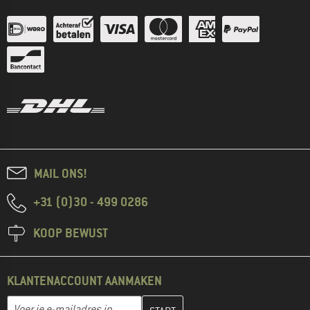
MAIL ONS!
+31 (0)30 - 499 0286
KOOP BEWUST
KLANTENACCOUNT AANMAKEN
Vul je e-mailadres hier in en maak in de volgende stap je klanten
E-mailadres