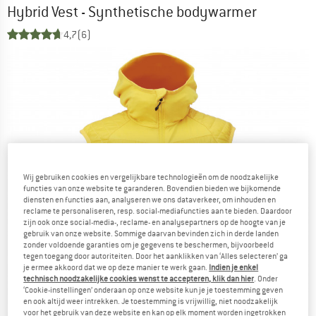
Hybrid Vest - Synthetische bodywarmer
4,7
(6)
Wij gebruiken cookies en vergelijkbare technologieën om de noodzakelijke
functies van onze website te garanderen. Bovendien bieden we bijkomende
diensten en functies aan, analyseren we ons dataverkeer, om inhouden en
reclame te personaliseren, resp. social-mediafuncties aan te bieden. Daardoor
zijn ook onze social-media-, reclame- en analysepartners op de hoogte van je
gebruik van onze website. Sommige daarvan bevinden zich in derde landen
zonder voldoende garanties om je gegevens te beschermen, bijvoorbeeld
tegen toegang door autoriteiten. Door het aanklikken van ‘Alles selecteren’ ga
je ermee akkoord dat we op deze manier te werk gaan.
Indien je enkel
technisch noodzakelijke cookies wenst te accepteren, klik dan hier
. Onder
‘Cookie-instellingen’ onderaan op onze website kun je je toestemming geven
en ook altijd weer intrekken. Je toestemming is vrijwillig, niet noodzakelijk
voor het gebruik van deze website en kan op elk moment worden ingetrokken