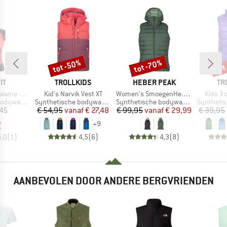
tot -50%
tot -70%
tot
Korting
Korting
Kort
MERK
MERK
ME
IT
TROLLKIDS
HEBER PEAK
TR
Artikel
Artikel
Artikel
 Alpha Vest
Kid's Narvik Vest XT
Women's SmoegenHe. Performance Puff Vest
Kids T
Productgroep
Productgroep
Productg
dywarmer
Synthetische bodywarmer
Synthetische bodywarmer
Synthetisc
ijs
Prijs
Verlaagde prijs
Prijs
Verlaagde prijs
45
€ 54,95
vanaf
€ 27,48
€ 99,95
vanaf
€ 29,99
€ 39,95
+
9
5,0
(
1
)
4,5
(
6
)
4,3
(
8
)
AANBEVOLEN DOOR ANDERE BERGVRIENDEN