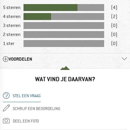
5 sterren
(4)
4 sterren
(2)
3 sterren
(0)
2 sterren
(0)
1 ster
(0)
VOORDELEN
WAT VIND JE DAARVAN?
STEL EEN VRAAG
SCHRIJF EEN BEOORDELING
DEEL EEN FOTO