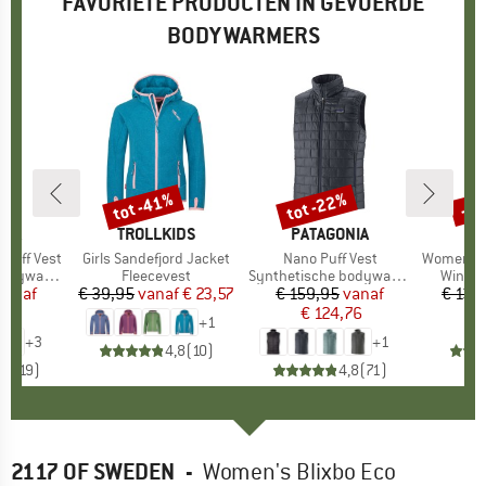
FAVORIETE PRODUCTEN IN GEVOERDE
BODYWARMERS
%
tot -41%
tot -22%
-7
Korting
Korting
Kort
NIA
MERK
TROLLKIDS
MERK
PATAGONIA
Puff Vest
Artikel
Girls Sandefjord Jacket
Artikel
Nano Puff Vest
Artikel
Women's MountainWool
dywarmer
Productgroep
Fleecevest
Productgroep
Synthetische bodywarmer
Produc
Winte
ijs
rlaagde prijs
vanaf
€ 39,95
vanaf
Prijs
Verlaagde prijs
€ 23,57
€ 159,95
Prijs
Verlaagde prijs
vanaf
€ 139
76
€ 124,76
+
1
+
3
+
1
4,8
(
10
)
,9
(
19
)
4,8
(
71
)
2117 OF SWEDEN
-
Women's Blixbo Eco