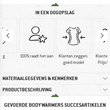
IN EEN OOGOPSLAG
0 g
100% raadt het aan
Klanten zeggen:
Klanten
goed model
Prijs/k
MATERIAALGEGEVENS & KENMERKEN
PRODUCTBESCHRIJVING
GEVOERDE BODYWARMERS SUCCESARTIKELEN