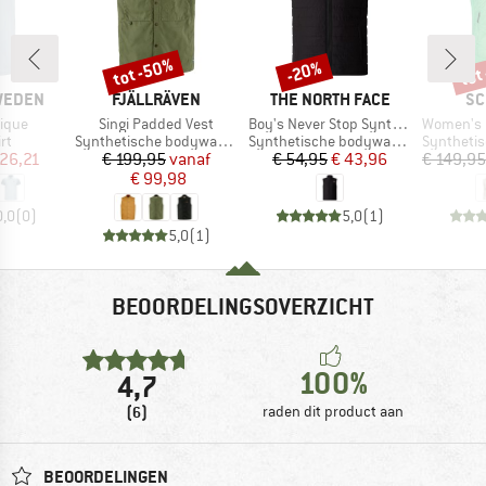
tot -50%
tot
-20%
Korting
Korting
Kort
MERK
MERK
ME
SWEDEN
FJÄLLRÄVEN
THE NORTH FACE
SC
Artikel
Artikel
Artikel
Pique
Singi Padded Vest
Boy's Never Stop Synthetic Vest
Women's Hybrid
tgroep
Productgroep
Productgroep
Productg
rt
Synthetische bodywarmer
Synthetische bodywarmer
Synthetisc
ijs
rlaagde prijs
Prijs
Verlaagde prijs
Prijs
Verlaagde prijs
 26,21
€ 199,95
vanaf
€ 54,95
€ 43,96
€ 149,95
€ 99,98
0,0
(
0
)
5,0
(
1
)
5,0
(
1
)
BEOORDELINGSOVERZICHT
100%
4,7
(6)
raden dit product aan
BEOORDELINGEN