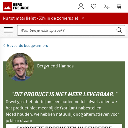
De klantenaccount
Naar
Naar de verlanglijs
Naar de pro
Nu tot maar liefst -50% in de zomersale!
Nu tot maar liefst -50% in de zomersale! »
Gevoerde bodywarmers
Bergvriend Hannes
"DIT PRODUCT IS NIET MEER LEVERBAAR."
Ofwel gaat het hierbij om een ouder model, ofwel zullen we
het product niet meer bij de fabrikant nabestellen.
Moed houden, we hebben natuurlijk nog alternatieven voor
je klaar staan: