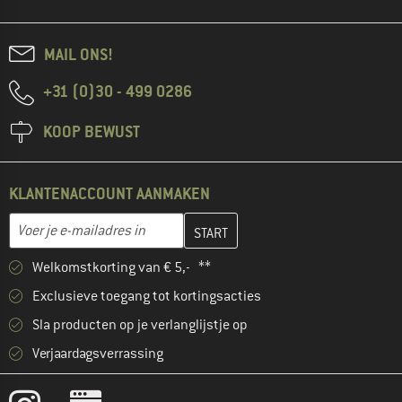
MAIL ONS!
+31 (0)30 - 499 0286
KOOP BEWUST
KLANTENACCOUNT AANMAKEN
Vul je e-mailadres hier in en maak in de volgende stap je klanten
E-mailadres
Welkomstkorting van € 5,- **
Exclusieve toegang tot kortingsacties
Sla producten op je verlanglijstje op
Verjaardagsverrassing