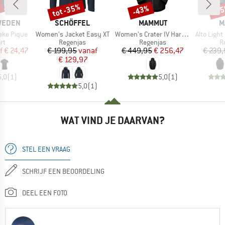
%
tot -35%
-43%
-2
Korting
Korting
Kort
MERK
MERK
M
SWEDEN
SCHÖFFEL
MAMMUT
M
Artikel
Artikel
Artikel
eke Pique
Women's Jacket Easy XT
Women's Crater IV Hardshell Hooded Jacket
Alto Light Har
tgroep
Productgroep
Productgroep
P
rt
Regenjas
Regenjas
R
ijs
rlaagde prijs
Prijs
Verlaagde prijs
Prijs
Verlaagde prijs
f
€ 24,47
€ 199,95
vanaf
€ 449,95
€ 256,47
€ 239,
€ 129,97
5,0
(
1
)
5,0
(
1
)
5,0
(
1
)
WAT VIND JE DAARVAN?
STEL EEN VRAAG
SCHRIJF EEN BEOORDELING
DEEL EEN FOTO