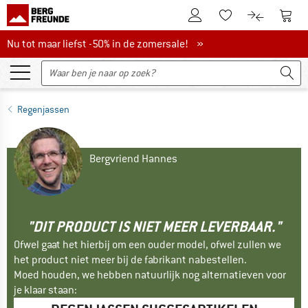
De klantenaccount
Naar
Naar de verlanglijs
Naar de pro
Nu tot maar liefst -50% in de zomersale!
Nu tot maar liefst -50% in de zomersale! »
Regenjassen
Bergvriend Hannes
"DIT PRODUCT IS NIET MEER LEVERBAAR."
Ofwel gaat het hierbij om een ouder model, ofwel zullen we
het product niet meer bij de fabrikant nabestellen.
Moed houden, we hebben natuurlijk nog alternatieven voor
je klaar staan: