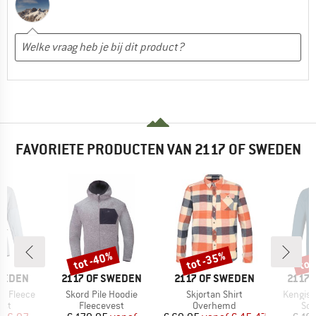
FAVORIETE PRODUCTEN VAN 2117 OF SWEDEN
tot -40%
tot -35%
tot
Korting
Korting
Kort
MERK
MERK
MERK
SWEDEN
2117 OF SWEDEN
2117 OF SWEDEN
2117 
Artikel
Artikel
Artikel
o Fleece
Skord Pile Hoodie
Skjortan Shirt
Kengis 
groep
Productgroep
Productgroep
Pro
est
Fleecevest
Overhemd
Sof