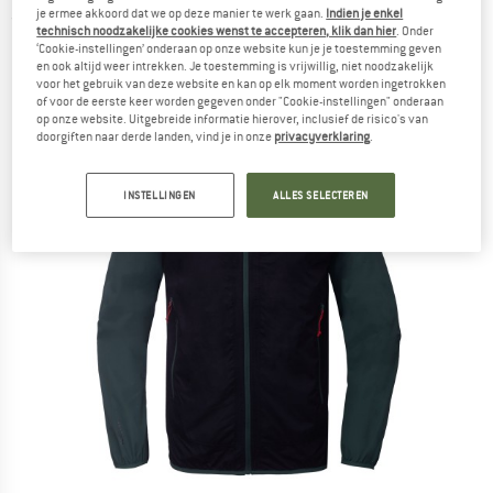
je ermee akkoord dat we op deze manier te werk gaan.
Indien je enkel
(0)
technisch noodzakelijke cookies wenst te accepteren, klik dan hier
. Onder
‘Cookie-instellingen’ onderaan op onze website kun je je toestemming geven
en ook altijd weer intrekken. Je toestemming is vrijwillig, niet noodzakelijk
voor het gebruik van deze website en kan op elk moment worden ingetrokken
of voor de eerste keer worden gegeven onder "Cookie-instellingen" onderaan
op onze website. Uitgebreide informatie hierover, inclusief de risico's van
doorgiften naar derde landen, vind je in onze
privacyverklaring
.
INSTELLINGEN
ALLES SELECTEREN