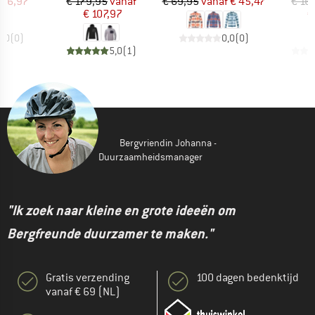
ijs
rlaagde prijs
Prijs
Verlaagde prijs
Prijs
Verlaagde prijs
 76,97
€ 179,95
vanaf
€ 69,95
vanaf
€ 45,47
€ 16
€ 107,97
€
0,0
(
0
)
0,0
(
0
)
5,0
(
1
)
Bergvriendin Johanna -
Duurzaamheidsmanager
"Ik zoek naar kleine en grote ideeën om
Bergfreunde duurzamer te maken."
Gratis verzending
100 dagen bedenktijd
vanaf € 69 (NL)