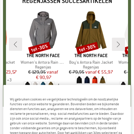
REGENJASSEN SUCCESARTIKELEN
%
tot -30%
tot -30%
tot
Korting
Korting
Kort
IDS
MERK
THE NORTH FACE
MERK
THE NORTH FACE
MERK
THE 
ga Jacket
Artikel
Women's Antora Rain Jacket
Artikel
Boy's Antora Rain Jacket
Artikel
Women's
tgroep
as
Productgroep
Regenjas
Productgroep
Regenjas
P
R
f
ijs
rlaagde prijs
€ 23,57
€ 129,95
Prijs
Verlaagde prijs
vanaf
€ 79,95
vanaf
Prijs
Verlaagde prijs
€ 55,97
€ 12
€ 90,97
+
3
+
4
,7
(
13
)
5,0
(
3
)
5,0
(
12
)
Wij gebruiken cookies en vergelijkbare technologieën om de noodzakelijke
functies van onze website te garanderen. Bovendien bieden we bijkomende
diensten en functies aan, analyseren we ons dataverkeer, om inhouden en
reclame te personaliseren, resp. social-mediafuncties aan te bieden. Daardoor
zijn ook onze social-media-, reclame- en analysepartners op de hoogte van je
2117 OF SWEDEN
-
Klacken 2,5L Jacket -
gebruik van onze website. Sommige daarvan bevinden zich in derde landen
zonder voldoende garanties om je gegevens te beschermen, bijvoorbeeld
Regenjas
tegen toegang door autoriteiten. Door het aanklikken van ‘Alles selecteren’ ga