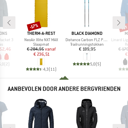
tot
-17%
Korting
Kort
MERK
MERK
M
SONS
THERM-A-REST
BLACK DIAMOND
M
Artikel
Artikel
Artikel
Jacket 3
NeoAir Xlite NXT MAX
Distance Carbon FLZ Poles
Linard Light Ha
tgroep
Productgroep
Productgroep
P
as
Slaapmat
Trailrunningstokken
R
ijs
rlaagde prijs
Prijs
Verlaagde prijs
Prijs
 52,46
€ 284,95
vanaf
€ 189,95
€ 17
€ 236,51
€
5,0
(
2
)
5,0
(
5
)
4,3
(
11
)
AANBEVOLEN DOOR ANDERE BERGVRIENDEN