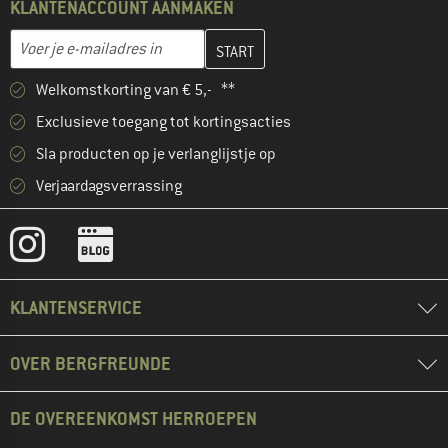
KLANTENACCOUNT AANMAKEN
Vul je e-mailadres hier in en maak in de volgende stap je klanten
E-mailadres
Welkomstkorting van € 5,- **
Exclusieve toegang tot kortingsacties
Sla producten op je verlanglijstje op
Verjaardagsverrassing
KLANTENSERVICE
OVER BERGFREUNDE
DE OVEREENKOMST HERROEPEN